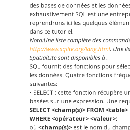
des bases de données et les données
exhaustivement SQL est une entrepri
reprendrons ici les quelques élémen
dans ce tutoriel.
Nota:Une liste complète des commande
http://www.sqlite.org/lang.html
. Une l
SpatialLite sont disponibles à .
SQL fournit des fonctions pour sélec
les données. Quatre fonctions fréq
suivantes:
• SELECT : cette fonction récupère u
basées sur une expression. Une requ
SELECT <champ(s)> FROM <table>
WHERE <opérateur> <valeur>;
où
<champ(s)>
est le nom du champ 