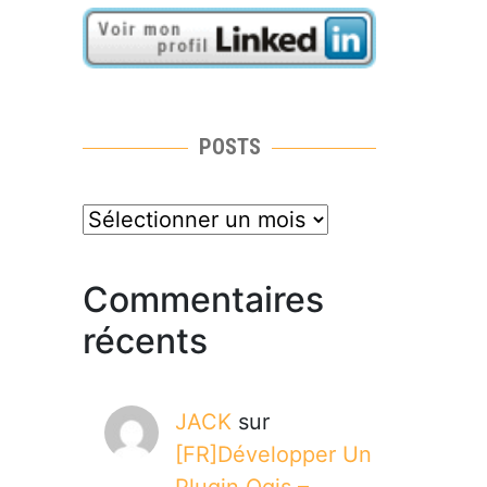
POSTS
posts
Commentaires
récents
JACK
sur
[FR]Développer Un
Plugin Qgis –