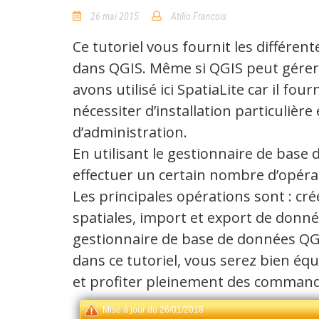
26 mai 2015
Atilio Francois
1
Comment
Ce tutoriel vous fournit les différe
dans QGIS. Même si QGIS peut gérer
avons utilisé ici SpatiaLite car il f
nécessiter d’installation particulièr
d’administration.
En utilisant le gestionnaire de base
effectuer un certain nombre d’opéra
Les principales opérations sont : cré
spatiales, import et export de donné
gestionnaire de base de données QGis 
dans ce tutoriel, vous serez bien éq
et profiter pleinement des commande
Mise à jour du 26/01/2018