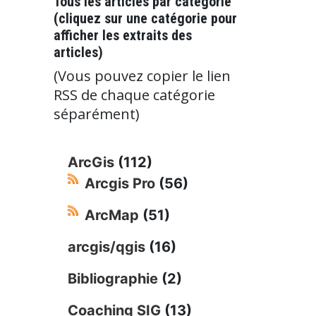
Tous les articles par catégorie
(cliquez sur une catégorie pour
afficher les extraits des
articles)
(Vous pouvez copier le lien
RSS de chaque catégorie
séparément)
ArcGis
(112)
Arcgis Pro
(56)
ArcMap
(51)
arcgis/qgis
(16)
Bibliographie
(2)
Coaching SIG
(13)