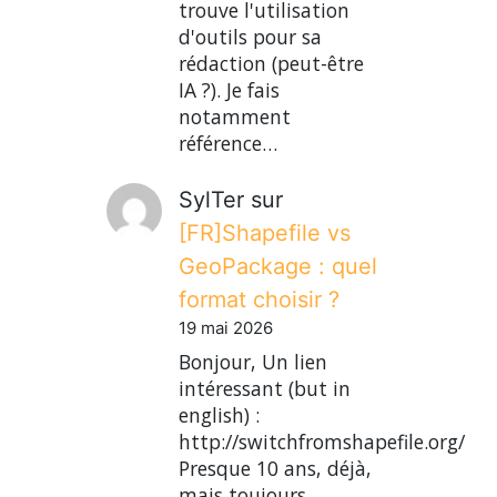
trouve l'utilisation
d'outils pour sa
rédaction (peut-être
IA ?). Je fais
notamment
référence…
SylTer
sur
[FR]Shapefile vs
GeoPackage : quel
format choisir ?
19 mai 2026
Bonjour, Un lien
intéressant (but in
english) :
http://switchfromshapefile.org/
Presque 10 ans, déjà,
mais toujours